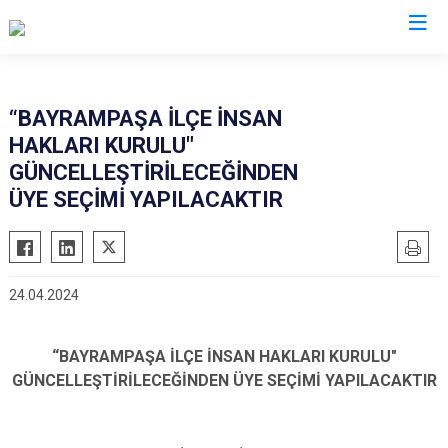
İstanbul
“BAYRAMPAŞA İLÇE İNSAN
HAKLARI KURULU"
Adalar
Fatih
Sultanbeyli
GÜNCELLEŞTİRİLECEĞİNDEN
Avcılar
Gaziosmanpaşa
Tuzla
ÜYE SEÇİMİ YAPILACAKTIR
Bağcılar
Güngören
Ümraniye
Bahçelievler
Kadıköy
Üsküdar
Bakırköy
Kağıthane
Zeytinburnu
24.04.2024
Bayrampaşa
Kartal
Arnavutköy
Beşiktaş
Küçükçekmece
Ataşehir
“BAYRAMPAŞA İLÇE İNSAN HAKLARI KURULU"
Beykoz
Maltepe
Başakşehir
GÜNCELLEŞTİRİLECEĞİNDEN ÜYE SEÇİMİ YAPILACAKTIR
Beyoğlu
Pendik
Beylikdüzü
Büyükçekmece
Sarıyer
Çekmeköy