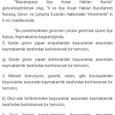
“Bayrampaşa İlçe İnsan Hakları Kurulu"
Çatalca
Şile
Esenyurt
güncelleştirilecek olup, "İl ve İlçe İnsan Hakları Kurullarının
Esenler
Silivri
Sancaktepe
Kuruluş, Görev ve Çalışma Esasları Hakkındaki Yönetmelik" in
6 ncı maddesinde;
Eyüpsultan
Şişli
Sultangazi
"Bu yönetmelikteki görevleri yerine getirmek üzere İlçe
Kurulu, Kaymakamın başkanlığında;
f) İlçede görev yapan avukatlardan başvuranlar arasından
kaymakamlık tarafından belirlenecek bir temsilci,
g) İlçede görev yapan doktorlardan başvuranlar arasından
kaymakamlık tarafından belirlenecek bir temsilci,
i) Mahalli televizyon, gazete, radyo, gibi kuruluşlardan
başvuranlar arasından kaymakamlık tarafından belirlenecek bir
temsilci,
k) Okul-aile birliklerinden başvuranlar arasından kaymakamlık
tarafından belirlenecek bir temsilci,
l) Sivil toplum kuruluşlarından başvuranlar arasından