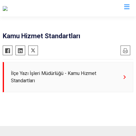
İstanbul
Kamu Hizmet Standartları
Adalar
Fatih
Sultanbeyli
Avcılar
Gaziosmanpaşa
Tuzla
Bağcılar
Güngören
Ümraniye
İlçe Yazı İşleri Müdürlüğü - Kamu Hizmet
Bahçelievler
Kadıköy
Üsküdar
Standartları
Bakırköy
Kağıthane
Zeytinburnu
Bayrampaşa
Kartal
Arnavutköy
Beşiktaş
Küçükçekmece
Ataşehir
Beykoz
Maltepe
Başakşehir
Beyoğlu
Pendik
Beylikdüzü
Büyükçekmece
Sarıyer
Çekmeköy