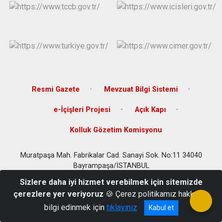
Çatalca
Şile
Esenyurt
Esenler
Silivri
Sancaktepe
Eyüpsultan
Şişli
Sultangazi
Resmi Gazete
Mevzuat Bilgi Sistemi
e-İçişleri Projesi
Açık Kapı
Kolluk Gözetim Komisyonu
Muratpaşa Mah. Fabrikalar Cad. Sanayi Sok. No:11 34040
Bayrampaşa/İSTANBUL
Telefon:0(212) 544 96 96-97 Fax: 0(212) 544 56 47
Sizlere daha iyi hizmet verebilmek için sitemizde
çerezlere yer veriyoruz
🍪 Çerez politikamız hakkında
bilgi edinmek için
tıklayınız
Kabul et