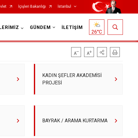
vlet
İçişleri Bakanlığı
İstanbul
LERİMİZ
GÜNDEM
İLETİŞİM
26
°C
Fatih
Sultanbeyli
KADIN ŞEFLER AKADEMİSİ
Gaziosmanpaşa
Tuzla
PROJESİ
Güngören
Ümraniye
Kadıköy
Üsküdar
Kağıthane
Zeytinburnu
Kartal
Arnavutköy
BAYRAK / ARAMA KURTARMA
Küçükçekmece
Ataşehir