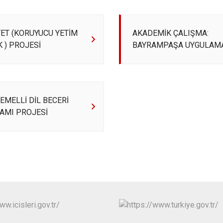
Beykoz
Beyoğlu
ET (KORUYUCU YETİM
AKADEMİK ÇALIŞMA:
Büyükçekme
 ) PROJESİ
BAYRAMPAŞA UYGULAM
Çatalca
Esenler
Eyüpsultan
EMELLİ DİL BECERİ
AMI PROJESİ