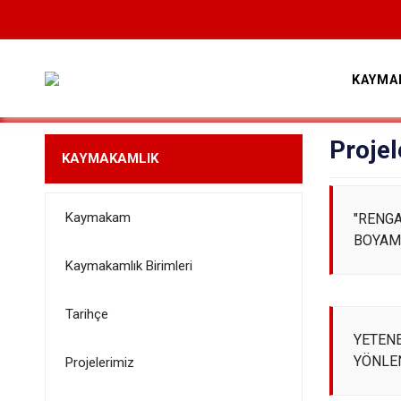
KAYMA
Projel
KAYMAKAMLIK
Kaymakam
"RENG
BOYAMA
Kaymakamlık Birimleri
Tarihçe
YETENE
YÖNLE
Projelerimiz