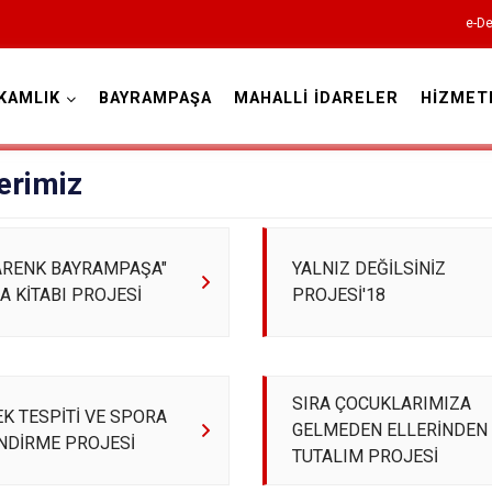
e-De
KAMLIK
BAYRAMPAŞA
MAHALLİ İDARELER
HİZMET
İstanbul
erimiz
Adalar
ARENK BAYRAMPAŞA"
YALNIZ DEĞİLSİNİZ
Avcılar
 KİTABI PROJESİ
PROJESİ'18
Bağcılar
Bahçelievler
Bakırköy
SIRA ÇOCUKLARIMIZA
K TESPİTİ VE SPORA
Bayrampaşa
GELMEDEN ELLERİNDEN
NDİRME PROJESİ
TUTALIM PROJESİ
Beşiktaş