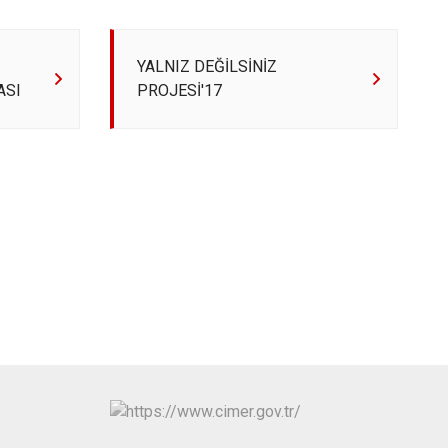
Maltepe
Başakşehir
Pendik
Beylikdüzü
YALNIZ DEĞİLSİNİZ
ce
Sarıyer
Çekmeköy
ASI
PROJESİ'17
Şile
Esenyurt
Silivri
Sancaktepe
Şişli
Sultangazi