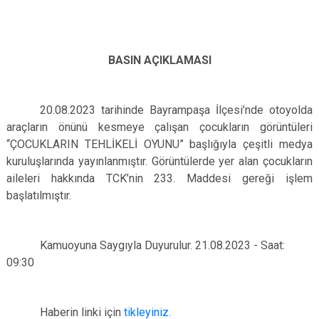
Çatalca
Şile
Esenyurt
Esenler
Silivri
Sancaktepe
Eyüpsultan
Şişli
Sultangazi
BASIN AÇIKLAMASI
20.08.2023 tarihinde Bayrampaşa İlçesi’nde otoyolda
araçların önünü kesmeye çalışan çocukların görüntüleri
“ÇOCUKLARIN TEHLİKELİ OYUNU” başlığıyla çeşitli medya
kuruluşlarında yayınlanmıştır. Görüntülerde yer alan çocukların
aileleri hakkında TCK’nin 233. Maddesi gereği işlem
başlatılmıştır.
Kamuoyuna Saygıyla Duyurulur. 21.08.2023 - Saat:
09:30
Haberin linki için
tikleyiniz.