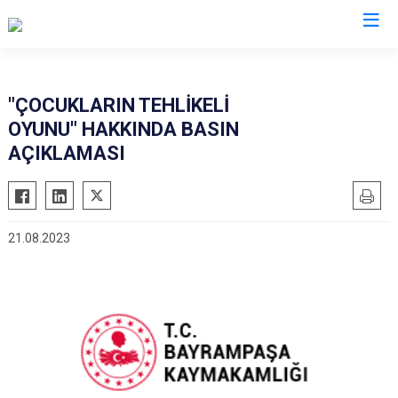
İstanbul
"ÇOCUKLARIN TEHLİKELİ
OYUNU" HAKKINDA BASIN
Adalar
Fatih
Sultanbeyli
AÇIKLAMASI
Avcılar
Gaziosmanpaşa
Tuzla
Bağcılar
Güngören
Ümraniye
Bahçelievler
Kadıköy
Üsküdar
21.08.2023
Bakırköy
Kağıthane
Zeytinburnu
Bayrampaşa
Kartal
Arnavutköy
Beşiktaş
Küçükçekmece
Ataşehir
Beykoz
Maltepe
Başakşehir
Beyoğlu
Pendik
Beylikdüzü
Büyükçekmece
Sarıyer
Çekmeköy