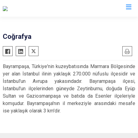
İstanbul
Coğrafya
Adalar
Fatih
Sultanbeyli
Avcılar
Gaziosmanpaşa
Tuzla
Bayrampaşa, Türkiye'nin kuzeybatısında Marmara Bölgesinde
Bağcılar
Güngören
Ümraniye
yer alan İstanbul ilinin yaklaşık 270.000 nüfuslu ilçesidir ve
Bahçelievler
Kadıköy
Üsküdar
İstanbul'un Avrupa yakasındadır. Bayrampaşa ilçesi,
Bakırköy
Kağıthane
Zeytinburnu
İstanbul'un ilçelerinden güneyde Zeytinburnu, doğuda Eyüp
Sultan ve Gaziosmanpaşa ve batıda da Esenler ilçeleriyle
Bayrampaşa
Kartal
Arnavutköy
komşudur. Bayrampaşa'nın il merkeziyle arasındaki mesafe
Beşiktaş
Küçükçekmece
Ataşehir
ise yaklaşık olarak 3 km'dir.
Beykoz
Maltepe
Başakşehir
Beyoğlu
Pendik
Beylikdüzü
Büyükçekmece
Sarıyer
Çekmeköy