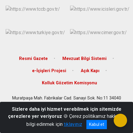
Çatalca
Şile
Esenyurt
Esenler
Silivri
Sancaktepe
Eyüpsultan
Şişli
Sultangazi
Resmi Gazete
Mevzuat Bilgi Sistemi
e-İçişleri Projesi
Açık Kapı
Kolluk Gözetim Komisyonu
Muratpaşa Mah. Fabrikalar Cad. Sanayi Sok. No:11 34040
Bayrampaşa/İSTANBUL
Sizlere daha iyi hizmet verebilmek için sitemizde
Telefon:0(212) 544 96 96-97 Fax: 0(212) 544 56 47
çerezlere yer veriyoruz
🍪 Çerez politikamız hakkında
bilgi edinmek için
tıklayınız
Kabul et