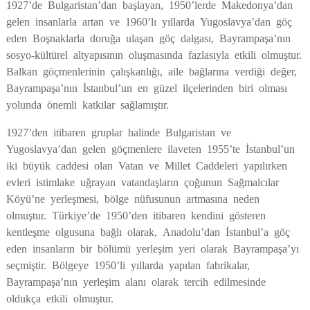
1927’de Bulgaristan’dan başlayan, 1950’lerde Makedonya’dan
Çatalca
Şile
Esenyurt
gelen insanlarla artan ve 1960’lı yıllarda Yugoslavya’dan göç
Esenler
Silivri
Sancaktepe
eden Boşnaklarla doruğa ulaşan göç dalgası, Bayrampaşa’nın
sosyo-kültürel altyapısının oluşmasında fazlasıyla etkili olmuştur.
Eyüpsultan
Şişli
Sultangazi
Balkan göçmenlerinin çalışkanlığı, aile bağlarına verdiği değer,
Bayrampaşa’nın İstanbul’un en güzel ilçelerinden biri olması
yolunda önemli katkılar sağlamıştır.
1927’den itibaren gruplar halinde Bulgaristan ve
Yugoslavya’dan gelen göçmenlere ilaveten 1955’te İstanbul’un
iki büyük caddesi olan Vatan ve Millet Caddeleri yapılırken
evleri istimlake uğrayan vatandaşların çoğunun Sağmalcılar
Köyü’ne yerleşmesi, bölge nüfusunun artmasına neden
olmuştur. Türkiye’de 1950’den itibaren kendini gösteren
kentleşme olgusuna bağlı olarak, Anadolu’dan İstanbul’a göç
eden insanların bir bölümü yerleşim yeri olarak Bayrampaşa’yı
seçmiştir. Bölgeye 1950’li yıllarda yapılan fabrikalar,
Bayrampaşa’nın yerleşim alanı olarak tercih edilmesinde
oldukça etkili olmuştur.