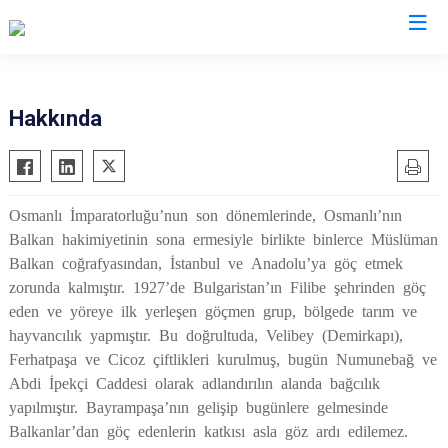
İstanbul
Hakkında
Adalar
Fatih
Sultanbeyli
Avcılar
Gaziosmanpaşa
Tuzla
Osmanlı İmparatorluğu’nun son dönemlerinde, Osmanlı’nın
Bağcılar
Güngören
Ümraniye
Balkan hakimiyetinin sona ermesiyle birlikte binlerce Müslüman
Bahçelievler
Kadıköy
Üsküdar
Balkan coğrafyasından, İstanbul ve Anadolu’ya göç etmek
Bakırköy
Kağıthane
Zeytinburnu
zorunda kalmıştır. 1927’de Bulgaristan’ın Filibe şehrinden göç
eden ve yöreye ilk yerleşen göçmen grup, bölgede tarım ve
Bayrampaşa
Kartal
Arnavutköy
hayvancılık yapmıştır. Bu doğrultuda, Velibey (Demirkapı),
Beşiktaş
Küçükçekmece
Ataşehir
Ferhatpaşa ve Cicoz çiftlikleri kurulmuş, bugün Numunebağ ve
Beykoz
Maltepe
Başakşehir
Abdi İpekçi Caddesi olarak adlandırılın alanda bağcılık
Beyoğlu
Pendik
Beylikdüzü
yapılmıştır. Bayrampaşa’nın gelişip bugünlere gelmesinde
Balkanlar’dan göç edenlerin katkısı asla göz ardı edilemez.
Büyükçekmece
Sarıyer
Çekmeköy