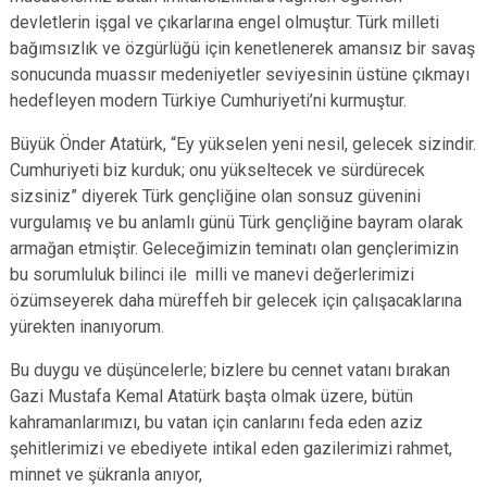
Çatalca
Şile
Esenyurt
devletlerin işgal ve çıkarlarına engel olmuştur. Türk milleti
bağımsızlık ve özgürlüğü için kenetlenerek amansız bir savaş
Esenler
Silivri
Sancaktepe
sonucunda muassır medeniyetler seviyesinin üstüne çıkmayı
Eyüpsultan
Şişli
Sultangazi
hedefleyen modern Türkiye Cumhuriyeti’ni kurmuştur.
Büyük Önder Atatürk, “Ey yükselen yeni nesil, gelecek sizindir.
Cumhuriyeti biz kurduk; onu yükseltecek ve sürdürecek
sizsiniz” diyerek Türk gençliğine olan sonsuz güvenini
vurgulamış ve bu anlamlı günü Türk gençliğine bayram olarak
armağan etmiştir. Geleceğimizin teminatı olan gençlerimizin
bu sorumluluk bilinci ile milli ve manevi değerlerimizi
özümseyerek daha müreffeh bir gelecek için çalışacaklarına
yürekten inanıyorum.
Bu duygu ve düşüncelerle; bizlere bu cennet vatanı bırakan
Gazi Mustafa Kemal Atatürk başta olmak üzere, bütün
kahramanlarımızı, bu vatan için canlarını feda eden aziz
şehitlerimizi ve ebediyete intikal eden gazilerimizi rahmet,
minnet ve şükranla anıyor,