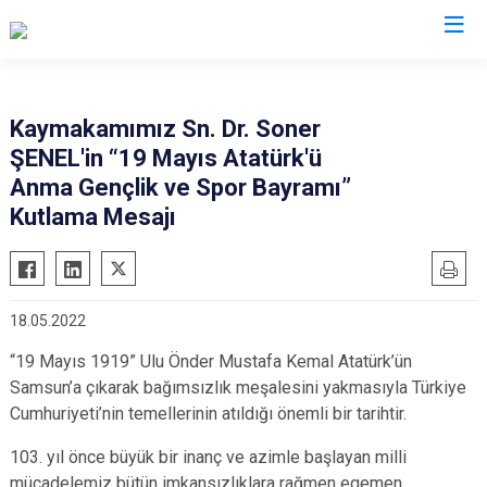
İstanbul
Kaymakamımız Sn. Dr. Soner
ŞENEL'in “19 Mayıs Atatürk'ü
Adalar
Fatih
Sultanbeyli
Anma Gençlik ve Spor Bayramı”
Avcılar
Gaziosmanpaşa
Tuzla
Kutlama Mesajı
Bağcılar
Güngören
Ümraniye
Bahçelievler
Kadıköy
Üsküdar
Bakırköy
Kağıthane
Zeytinburnu
18.05.2022
Bayrampaşa
Kartal
Arnavutköy
“19 Mayıs 1919” Ulu Önder Mustafa Kemal Atatürk’ün
Beşiktaş
Küçükçekmece
Ataşehir
Samsun’a çıkarak bağımsızlık meşalesini yakmasıyla Türkiye
Beykoz
Maltepe
Başakşehir
Cumhuriyeti’nin temellerinin atıldığı önemli bir tarihtir.
Beyoğlu
Pendik
Beylikdüzü
103. yıl önce büyük bir inanç ve azimle başlayan milli
Büyükçekmece
Sarıyer
Çekmeköy
mücadelemiz bütün imkansızlıklara rağmen egemen